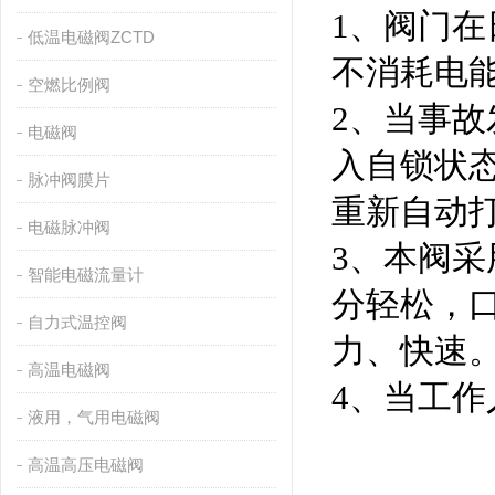
1、阀门
低温电磁阀ZCTD
不消耗电
空燃比例阀
2、当事
电磁阀
入自锁状
脉冲阀膜片
重新自动
电磁脉冲阀
3、本阀采
智能电磁流量计
分轻松，口
自力式温控阀
力、快速
高温电磁阀
4、当工
液用，气用电磁阀
高温高压电磁阀