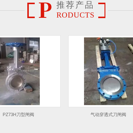
推荐产品
RODUCTS
PZ73H刀型闸阀
气动穿透式刀闸阀