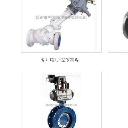
隔膜阀，真空阀
球阀
电动阀门系列
蝶阀系列
标准气缸
高压电站阀门
角座阀
铝厂电动Y型浆料阀