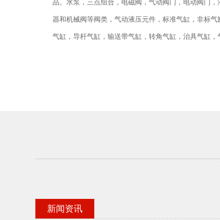
品。水泵，三点组合，电磁阀，气动阀门，电动阀门，
器和机械阀等阀类，气动液压元件，标准气缸，非标气
气缸，导杆气缸，输送带气缸，转角气缸，治具气缸，
品齐全。郑州市三维阀门销售有限公司注册资金3050万元
筑面积11000m2，员工总人数616人，其中高、中级
采用sldworks三维及CAD二维辅助设计，配备了数
镗床等机械加工设备320余套，理化分析设备，冲击试
50台...
新闻资讯