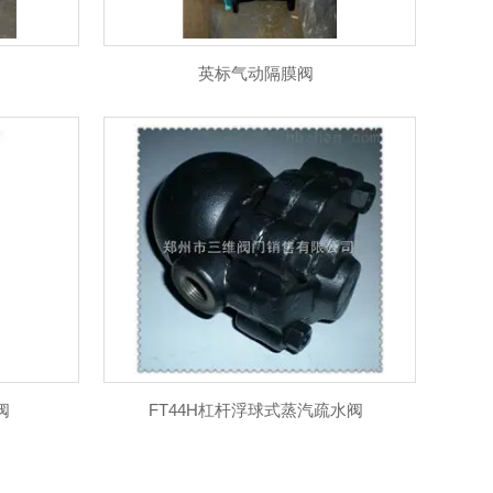
英标气动隔膜阀
阀
FT44H杠杆浮球式蒸汽疏水阀