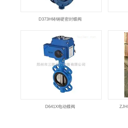
D373H铸钢硬密封蝶阀
D641X电动蝶阀
ZJ