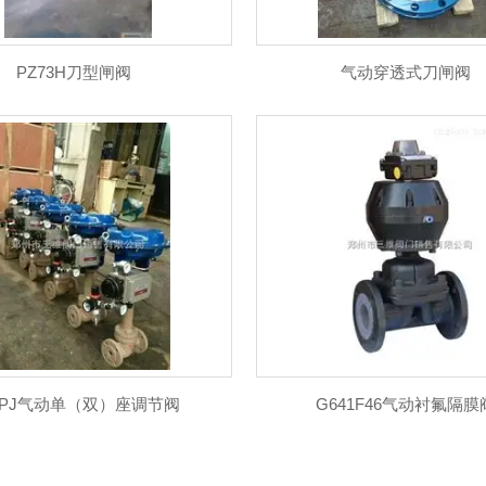
PZ73H刀型闸阀
气动穿透式刀闸阀
HPJ气动单（双）座调节阀
G641F46气动衬氟隔膜