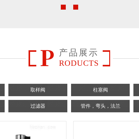
产品展示
RODUCTS
取样阀
柱塞阀
过滤器
管件，弯头，法兰
金属软管
旋塞阀
气控角座阀
调节阀