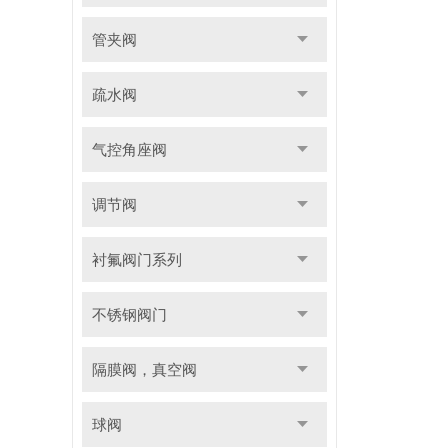
管夹阀
疏水阀
气控角座阀
调节阀
衬氟阀门系列
不锈钢阀门
隔膜阀，真空阀
球阀