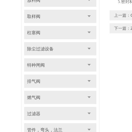
放料阀
5.密封材
上一篇：
取样阀
下一篇：
柱塞阀
除尘过滤设备
特种闸阀
排气阀
燃气阀
过滤器
管件，弯头，法兰