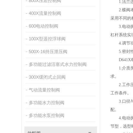
800X压差控制阀
1.法兰连
2.蝶阀本
400X流量控制阀
采用不同的
600电动控制阀
3.电动执
杠杆系统实
100X型遥控浮球阀
4.调节功
500X-16持压泄压阀
5.密封性
D641X
多功能过滤活塞式水力控制阀
1.介质类
求。
300X缓闭式止回阀
2.工作压
气动流量控制阀
工作条件。
3.口径与
多功能水力控制阀
配。
多功能水泵控制阀
4.电动执
节型，选型