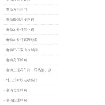
电动方形闸门
电动锻钢焊接闸阀
电动加长杆截止阀
电动加长杆高温球阀
电动PVC双由令球阀
电动高压球阀
电动三通调节阀（导热油、蒸汽）
对夹式衬胶电动蝶阀
电动防爆球阀
电动四通球阀