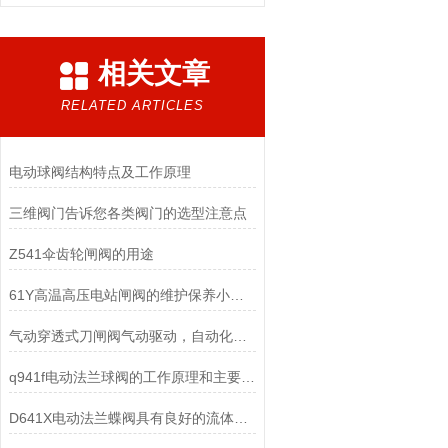
相关文章
RELATED ARTICLES
电动球阀结构特点及工作原理
三维阀门告诉您各类阀门的选型注意点
Z541伞齿轮闸阀的用途
61Y高温高压电站闸阀的维护保养小建议分享
气动穿透式刀闸阀气动驱动，自动化程度高
q941f电动法兰球阀的工作原理和主要特点
D641X电动法兰蝶阀具有良好的流体控制特性和关闭密封性能