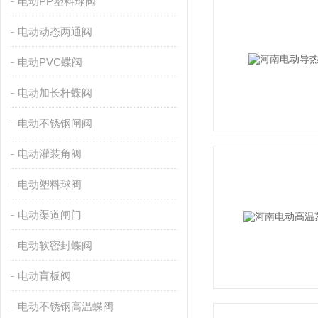
电动PP塑料球阀
电动动态两通阀
电动PVC蝶阀
电动加长杆蝶阀
电动不锈钢闸阀
电动灌装角阀
电动塑料球阀
电动渠道闸门
电动软密封蝶阀
电动盲板阀
电动不锈钢高温蝶阀