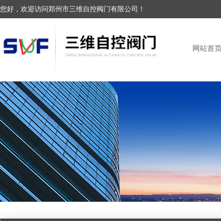
您好，欢迎访问郑州市三维自控阀门有限公司！
网站首