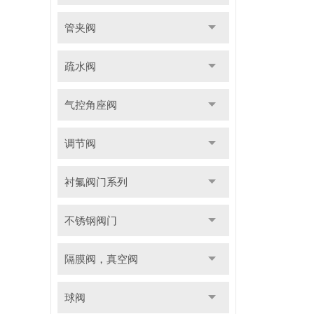
管夹阀
疏水阀
气控角座阀
调节阀
衬氟阀门系列
不锈钢阀门
隔膜阀，真空阀
球阀