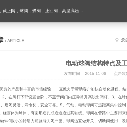
止回阀，高温高压电站阀门及油田铝厂专用阀门，各种电磁阀，液压气动元件
章
您
/ ARTICLE
电动球阀结构特点及
发布时间： 2015-11-06 点击次数
有优良的产品和丰富的市场经验，一直致力于帮助客户加快自动化进程。结
。2、在阀杆下部设置台阶，不至于阀门内压异常升高脱出阀杆。3、在
速、启闭灵活，寿命长，安全可靠。5、气动、电动球阀可远距离集中控
作，旋塞体为球体，有圆形通孔或通道通过其轴线。球阀在管路中主要用来
的操作和很小的转动力矩就能关闭严密。球阀适宜做开关、切断阀使用，发