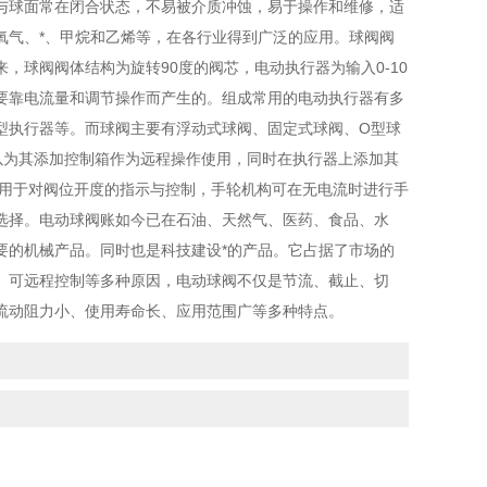
与球面常在闭合状态，不易被介质冲蚀，易于操作和维修，适
氧气、*、甲烷和乙烯等，在各行业得到广泛的应用。球阀阀
球阀阀体结构为旋转90度的阀芯，电动执行器为输入0-10
要靠电流量和调节操作而产生的。组成常用的电动执行器有多
型执行器等。而球阀主要有浮动式球阀、固定式球阀、O型球
以为其添加控制箱作为远程操作使用，同时在执行器上添加其
可用于对阀位开度的指示与控制，手轮机构可在无电流时进行手
选择。电动球阀账如今已在石油、天然气、医药、食品、水
要的机械产品。同时也是科技建设*的产品。它占据了市场的
、可远程控制等多种原因，电动球阀不仅是节流、截止、切
流动阻力小、使用寿命长、应用范围广等多种特点。