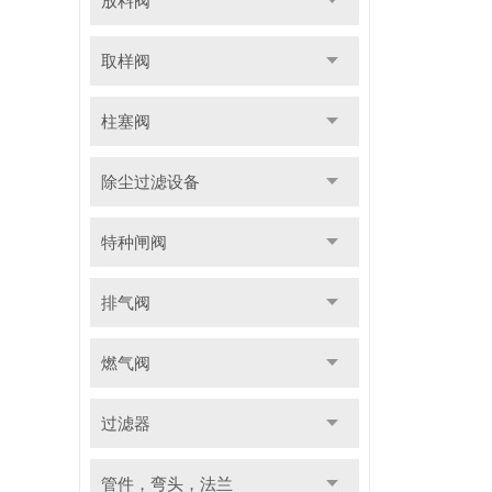
放料阀
取样阀
柱塞阀
除尘过滤设备
特种闸阀
排气阀
燃气阀
过滤器
管件，弯头，法兰