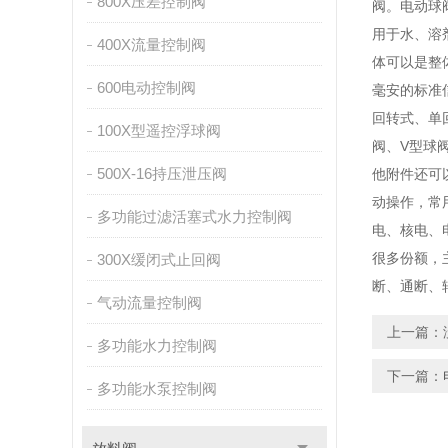
800X压差控制阀
阀。电动球
用于水、溶
400X流量控制阀
体可以是整
600电动控制阀
毫安的标准
回转式、单
100X型遥控浮球阀
阀、V型球
500X-16持压泄压阀
他附件还可
动操作，常
多功能过滤活塞式水力控制阀
电、核电、
很多份额，
300X缓闭式止回阀
断、通断、
气动流量控制阀
上一篇：
多功能水力控制阀
下一篇：
多功能水泵控制阀