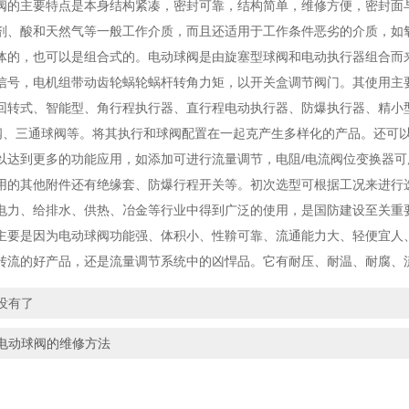
阀的主要特点是本身结构紧凑，密封可靠，结构简单，维修方便，密封面
剂、酸和天然气等一般工作介质，而且还适用于工作条件恶劣的介质，如
体的，也可以是组合式的。电动球阀是由旋塞型球阀和电动执行器组合而来，
信号，电机组带动齿轮蜗轮蜗杆转角力矩，以开关盒调节阀门。其使用主
回转式、智能型、角行程执行器、直行程电动执行器、防爆执行器、精小
阀、三通球阀等。将其执行和球阀配置在一起克产生多样化的产品。还可
以达到更多的功能应用，如添加可进行流量调节，电阻/电流阀位变换器
用的其他附件还有绝缘套、防爆行程开关等。初次选型可根据工况来进行
电力、给排水、供热、冶金等行业中得到广泛的使用，是国防建设至关重
主要是因为电动球阀功能强、体积小、性鞥可靠、流通能力大、轻便宜人
转流的好产品，还是流量调节系统中的凶悍品。它有耐压、耐温、耐腐、
没有了
电动球阀的维修方法