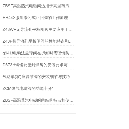
ZBSF高温蒸汽电磁阀适用于高温蒸汽在管道系统中的控制
HH44X微阻缓闭式止回阀的工作原理是什么
Z43WF无导流孔平板闸阀主要应用于哪些途径？
Z43F带导流孔平板闸阀的性能特点和具体应用场景
q941f电动法兰球阀在拆卸时需谨慎防止损坏密封圈而泄露
D373H铸钢硬密封蝶阀的安装要求与维护保养
气动单(双)座调节阀的安装细节与技巧
ZCM燃气电磁阀的功能十分*
ZBSF高温蒸汽电磁阀的结构特点和使用注意事项