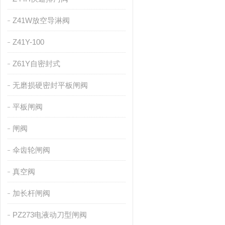
Z41W放空导淋阀
Z41Y-100
Z61Y自密封式
无磨损硬密封平板闸阀
平板闸阀
闸阀
伞齿轮闸阀
真空阀
加长杆闸阀
PZ273电液动刀型闸阀