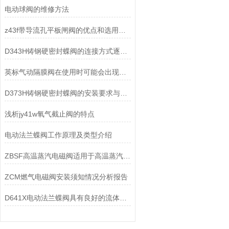
电动球阀的维修方法
z43f带导流孔平板闸阀的优点和选用原则
D343H铸钢硬密封蝶阀的连接方式逐渐的发展
英标气动隔膜阀在使用时可能会出现哪些故障？
D373H铸钢硬密封蝶阀的安装要求与维护保养
浅析jy41w氧气截止阀的特点
电动法兰蝶阀工作原理及类型介绍
ZBSF高温蒸汽电磁阀适用于高温蒸汽在管道系统中的控制
ZCM燃气电磁阀安装须知情况分析报告
D641X电动法兰蝶阀具有良好的流体控制特性和关闭密封性能