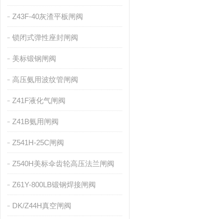
Z43F-40灰渣平板闸阀
锁闭式弹性座封闸阀
美标锻钢闸阀
高压氨用波纹管闸阀
Z41F液化气闸阀
Z41B氨用闸阀
Z541H-25C闸阀
Z540H美标伞齿轮高压法兰闸阀
Z61Y-800LB锻钢焊接闸阀
DK/Z44H真空闸阀