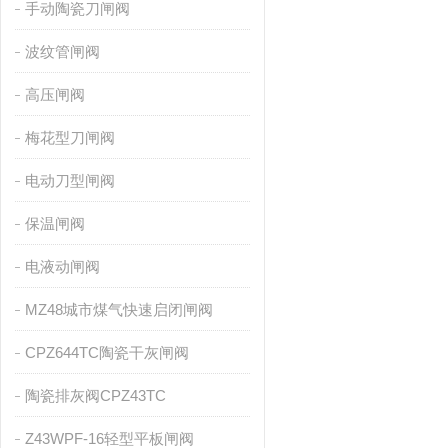
手动陶瓷刀闸阀
波纹管闸阀
高压闸阀
梅花型刀闸阀
电动刀型闸阀
保温闸阀
电液动闸阀
MZ48城市煤气快速启闭闸阀
CPZ644TC陶瓷干灰闸阀
陶瓷排灰阀CPZ43TC
Z43WPF-16轻型平板闸阀