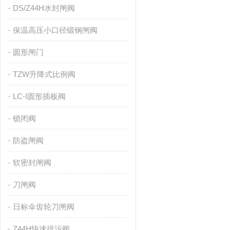
DS/Z44H水封闸阀
保温高压小口径锻钢闸阀
圆形闸门
TZW升降式比例阀
LC-I圆形插板阀
锁闭阀
防盗闸阀
软密封闸阀
刀闸阀
日标伞齿轮刀闸阀
Z44H快速排污阀