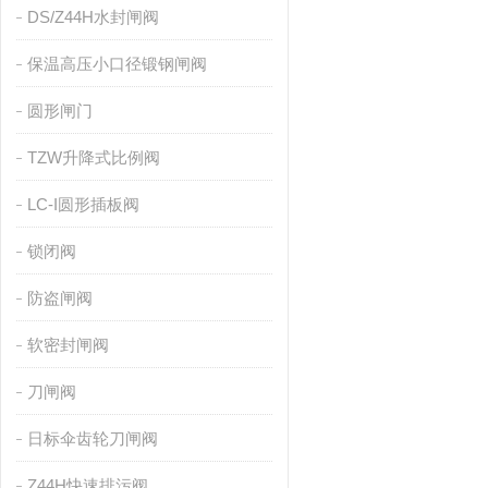
DS/Z44H水封闸阀
保温高压小口径锻钢闸阀
圆形闸门
TZW升降式比例阀
LC-I圆形插板阀
锁闭阀
防盗闸阀
软密封闸阀
刀闸阀
日标伞齿轮刀闸阀
Z44H快速排污阀