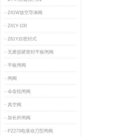
Z41W放空导淋阀
Z41Y-100
Z61Y自密封式
无磨损硬密封平板闸阀
平板闸阀
闸阀
伞齿轮闸阀
真空阀
加长杆闸阀
PZ273电液动刀型闸阀