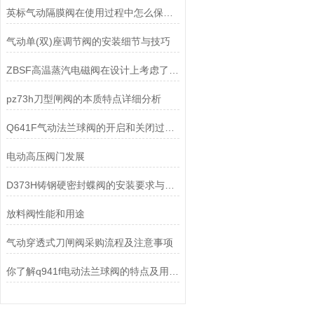
英标气动隔膜阀在使用过程中怎么保养可以提高寿命
气动单(双)座调节阀的安装细节与技巧
ZBSF高温蒸汽电磁阀在设计上考虑了多重安全保护机制
pz73h刀型闸阀的本质特点详细分析
Q641F气动法兰球阀的开启和关闭过程怎样？
电动高压阀门发展
D373H铸钢硬密封蝶阀的安装要求与维护保养
放料阀性能和用途
气动穿透式刀闸阀采购流程及注意事项
你了解q941f电动法兰球阀的特点及用途吗