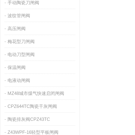
手动陶瓷刀闸阀
波纹管闸阀
高压闸阀
梅花型刀闸阀
电动刀型闸阀
保温闸阀
电液动闸阀
MZ48城市煤气快速启闭闸阀
CPZ644TC陶瓷干灰闸阀
陶瓷排灰阀CPZ43TC
Z43WPF-16轻型平板闸阀