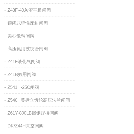
Z43F-40灰渣平板闸阀
锁闭式弹性座封闸阀
美标锻钢闸阀
高压氨用波纹管闸阀
Z41F液化气闸阀
Z41B氨用闸阀
Z541H-25C闸阀
Z540H美标伞齿轮高压法兰闸阀
Z61Y-800LB锻钢焊接闸阀
DK/Z44H真空闸阀