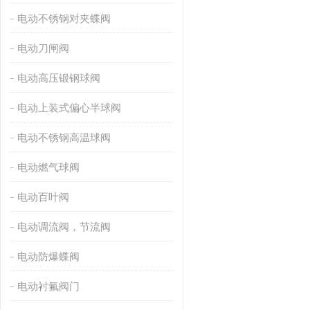
电动不锈钢对夹蝶阀
电动刀闸阀
电动高压锻钢球阀
电动上装式偏心半球阀
电动不锈钢高温球阀
电动燃气球阀
电动百叶阀
电动调流阀，节流阀
电动防爆蝶阀
电动衬氟阀门