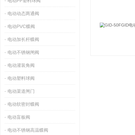
电动PP塑料球阀
电动动态两通阀
电动PVC蝶阀
电动加长杆蝶阀
电动不锈钢闸阀
电动灌装角阀
电动塑料球阀
电动渠道闸门
电动软密封蝶阀
电动盲板阀
电动不锈钢高温蝶阀