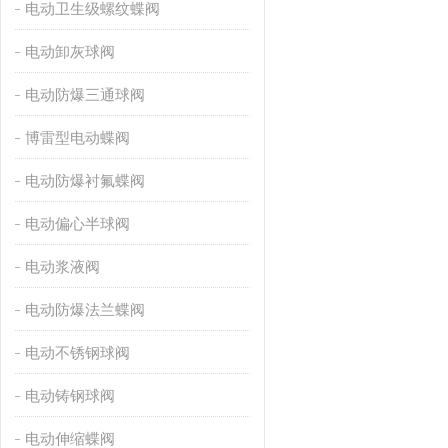
电动卫生级螺纹蝶阀
电动卸灰球阀
电动防爆三通球阀
博雷型电动蝶阀
电动防爆衬氟蝶阀
电动偏心半球阀
电动浆液阀
电动防爆法兰蝶阀
电动不锈钢球阀
电动铸钢球阀
电动伸缩蝶阀