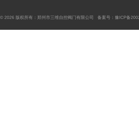
© 2026 版权所有：郑州市三维自控阀门有限公司 备案号：
豫ICP备200