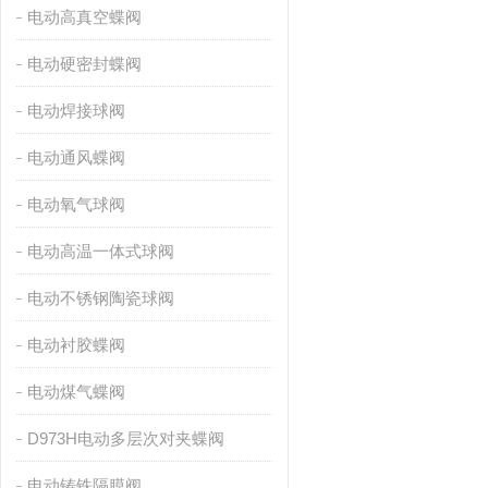
电动高真空蝶阀
电动硬密封蝶阀
电动焊接球阀
电动通风蝶阀
电动氧气球阀
电动高温一体式球阀
电动不锈钢陶瓷球阀
电动衬胶蝶阀
电动煤气蝶阀
D973H电动多层次对夹蝶阀
电动铸铁隔膜阀