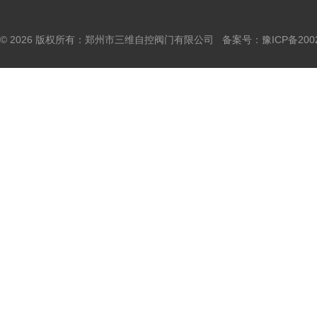
© 2026 版权所有：郑州市三维自控阀门有限公司 备案号：
豫ICP备200