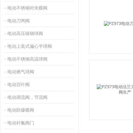
电动不锈钢对夹蝶阀
电动刀闸阀
电动高压锻钢球阀
电动上装式偏心半球阀
电动不锈钢高温球阀
电动燃气球阀
电动百叶阀
电动调流阀，节流阀
电动防爆蝶阀
电动衬氟阀门