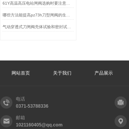
61Y高温高压电站闸阀选购时要注意哪些事项？
哪些方法能提高pz73h刀型闸阀的生产效率呢？
气动穿透式刀闸阀壳体试验和密封试验分析
网站首页
关于我们
产品展示
电话
0371-53788336
邮箱
1021160405@qq.com