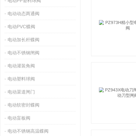
电动PP塑料球阀
电动动态两通阀
电动PVC蝶阀
电动加长杆蝶阀
电动不锈钢闸阀
电动灌装角阀
电动塑料球阀
电动渠道闸门
电动软密封蝶阀
电动盲板阀
电动不锈钢高温蝶阀