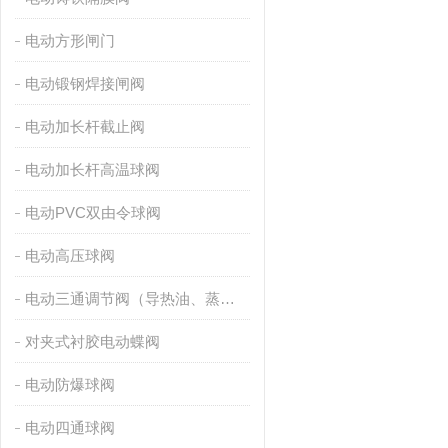
电动方形闸门
电动锻钢焊接闸阀
电动加长杆截止阀
电动加长杆高温球阀
电动PVC双由令球阀
电动高压球阀
电动三通调节阀（导热油、蒸汽）
对夹式衬胶电动蝶阀
电动防爆球阀
电动四通球阀