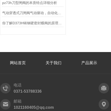
pz73h刀型闸阀的本质特点详细分析
气动穿透式刀闸阀气动驱动，自动化程度高
你了解D373H铸钢硬密封蝶阀的原理和保养方式吗
网站首页
关于我们
产品展示
电话
0371-53788336
邮箱
1021160405@qq.com