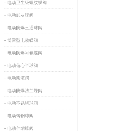
电动卫生级螺纹蝶阀
电动卸灰球阀
电动防爆三通球阀
博雷型电动蝶阀
电动防爆衬氟蝶阀
电动偏心半球阀
电动浆液阀
电动防爆法兰蝶阀
电动不锈钢球阀
电动铸钢球阀
电动伸缩蝶阀