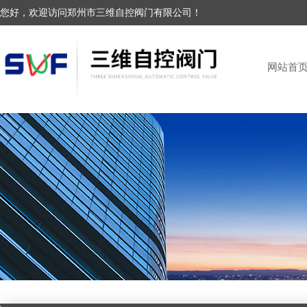
您好，欢迎访问郑州市三维自控阀门有限公司！
网站首