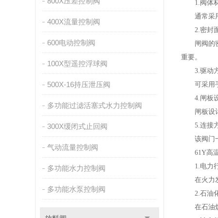
800X压差控制阀
1.阀体
通常采用碳
400X流量控制阀
2.密封
600电动控制阀
闸阀的密封
重要。
100X型遥控浮球阀
3.驱动
500X-16持压泄压阀
可采用手动
4.闸板
多功能过滤活塞式水力控制阀
闸板设计为
5.连接
300X缓闭式止回阀
该阀门一般
气动流量控制阀
61Y高温
1.电力
多功能水力控制阀
在火力发电
多功能水泵控制阀
2.石油
在石油炼制