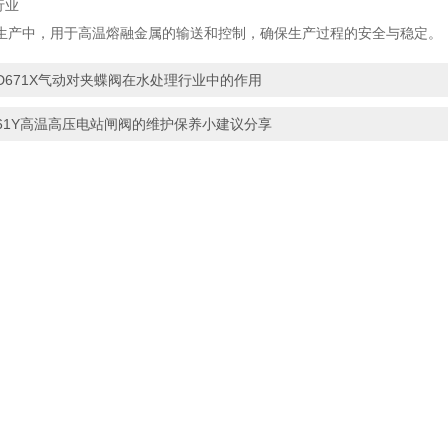
行业
中，用于高温熔融金属的输送和控制，确保生产过程的安全与稳定。
D671X气动对夹蝶阀在水处理行业中的作用
61Y高温高压电站闸阀的维护保养小建议分享