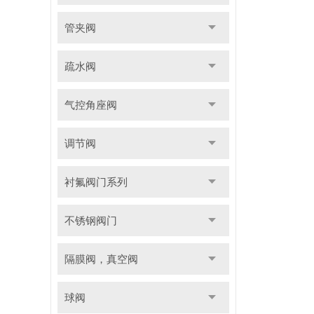
管夹阀
疏水阀
气控角座阀
调节阀
衬氟阀门系列
不锈钢阀门
隔膜阀，真空阀
球阀