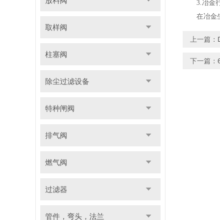
放料阀
3.冶金
在冶金生产
取样阀
上一篇：
柱塞阀
下一篇：
除尘过滤设备
特种闸阀
排气阀
燃气阀
过滤器
管件，弯头，法兰