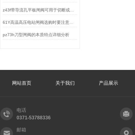
z43f带导流孔平板闸阀可用于切断或调节油气管线中的介质流动
61Y高温高压电站闸阀选购时要注意哪些事项？
pz73h刀型闸阀的本质特点详细分析
网站首页
关于我们
产品展示
电话
0371-53788336
邮箱