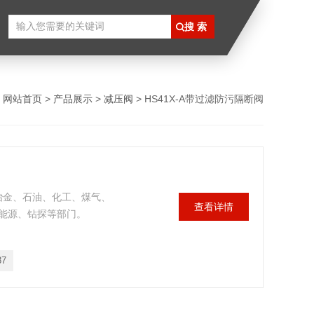
：
网站首页
>
产品展示
>
减压阀
> HS41X-A带过滤防污隔断阀
、冶金、石油、化工、煤气、
查看详情
能源、钻探等部门。
87