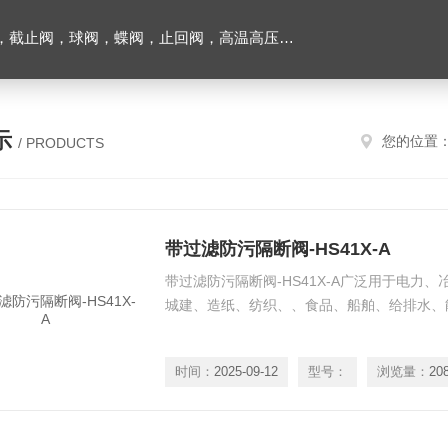
止回阀，高温高压电站阀门及油田铝厂专用阀门，各种电磁阀，液压气动元件
示
您的位置
/ PRODUCTS
带过滤防污隔断阀-HS41X-A
带过滤防污隔断阀-HS41X-A广泛用于电力
城建、造纸、纺织、、食品、船舶、给排水、
时间：
2025-09-12
型号：
浏览量：
20