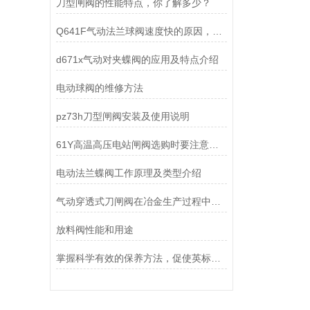
刀型闸阀的性能特点，你了解多少？
Q641F气动法兰球阀速度快的原因，您知道吗？
d671x气动对夹蝶阀的应用及特点介绍
电动球阀的维修方法
pz73h刀型闸阀安装及使用说明
61Y高温高压电站闸阀选购时要注意哪些事项？
电动法兰蝶阀工作原理及类型介绍
气动穿透式刀闸阀在冶金生产过程中的作用
放料阀性能和用途
掌握科学有效的保养方法，促使英标气动隔膜阀的使用寿命得以延伸