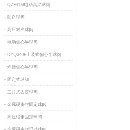
QZ941M电动高温球阀
防盗球阀
高压对夹球阀
电动偏心半球阀
DYQ340F上装式偏心半球阀
焊接偏心半球阀
固定式球阀
三片式固定球阀
金属硬密封固定球阀
高压锻钢固定球阀
金属硬密封浮动球阀