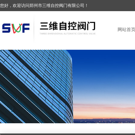
您好，欢迎访问郑州市三维自控阀门有限公司！
网站首