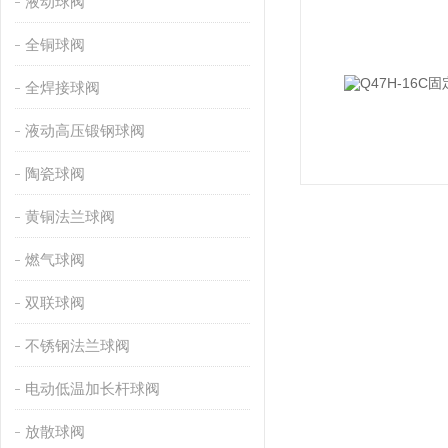
液动球阀
全铜球阀
全焊接球阀
液动高压锻钢球阀
陶瓷球阀
黄铜法兰球阀
燃气球阀
双联球阀
不锈钢法兰球阀
电动低温加长杆球阀
放散球阀