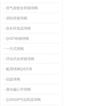
排气放散全焊接球阀
涡轮焊接球阀
加长杆低温球阀
Q41F铸钢球阀
一片式球阀
浮动式全焊接球阀
氨用球阀Q41F/B
抗硫球阀
液动偏心半球阀
QJ641M气动高温球阀