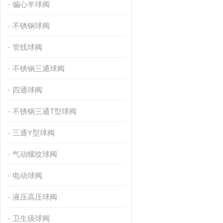
偏心半球阀
不锈钢球阀
管线球阀
不锈钢三通球阀
四通球阀
不锈钢三通T型球阀
三通Y型球阀
气动螺纹球阀
电动球阀
液压高压球阀
卫生级球阀