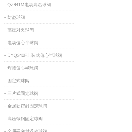
QZ941M电动高温球阀
防盗球阀
高压对夹球阀
电动偏心半球阀
DYQ340F上装式偏心半球阀
焊接偏心半球阀
固定式球阀
三片式固定球阀
金属硬密封固定球阀
高压锻钢固定球阀
金属硬密封浮动球阀