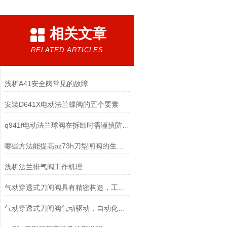
相关文章
RELATED ARTICLES
浅析A41安全阀常见的故障
安装D641X电动法兰蝶阀的五个要素
q941f电动法兰球阀在拆卸时需谨慎防止损坏密封圈而泄露
哪些方法能提高pz73h刀型闸阀的生产效率呢？
浅析法兰排气阀工作机理
气动穿透式刀闸阀具有精密构造，工艺性好，结构紧凑等特点
气动穿透式刀闸阀气动驱动，自动化程度高