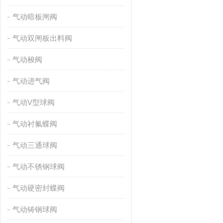
气动暗板闸阀
气动双闸板出料阀
气动梭阀
气动进气阀
气动V型球阀
气动衬氟蝶阀
气动三通球阀
气动不锈钢球阀
气动硬密封蝶阀
气动铸钢球阀