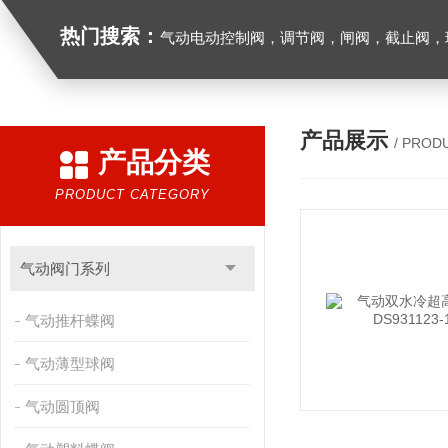
热门搜索：
气动电动控制阀，调节阀，闸阀，截止阀，球阀，蝶阀，止回阀，高温高压电
产品展示
/ PROD
产品分类
PRODUCT CATEGORY
气动阀门系列
气动推杆蝶阀
气动薄型球阀
气动圆顶阀