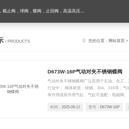
止回阀，高温高压电站阀门及油田铝厂专用阀门，各种电磁阀，液压气动元件
示
您的位置：
网站首页
/ PRODUCTS
D673W-16P气动对夹不锈钢蝶阀
气动对夹不锈钢蝶阀广泛应用于石油、化工、
行业中； 阀体材质：铸钢、304、316等；
单作用或双作用气缸，气缸可选配：电磁阀、
限λ开关现场指示开度等附件。 2、本产品主
时间：
2025-09-12
型号：
D673W-16P
封，摩擦力小，使用寿命长，质量可靠，性能