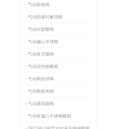
气动眼镜阀
气动防爆衬氟球阀
气动衬胶蝶阀
气动偏心半球阀
气动真空蝶阀
气动高性能蝶阀
气动陶瓷球阀
气动陶瓷闸阀
气动通风蝶阀
气动双偏心不锈钢蝶阀
D673W-16P气动对夹不锈钢蝶阀