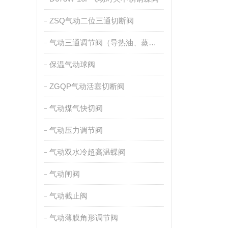
ZSQ气动二位三通切断阀
气动三通调节阀（导热油、蒸汽）
保温气动球阀
ZGQP气动活塞切断阀
气动煤气快切阀
气动压力调节阀
气动双水冷超高温蝶阀
气动闸阀
气动截止阀
气动薄膜角形调节阀