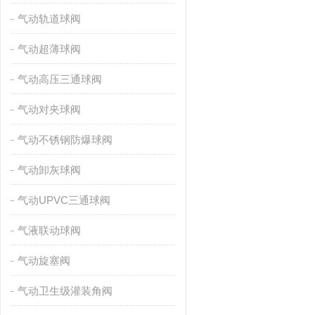
气动轨道球阀
气动超薄球阀
气动高压三通球阀
气动对夹球阀
气动不锈钢防爆球阀
气动卸灰球阀
气动UPVC三通球阀
气液联动球阀
气动旋塞阀
气动卫生级灌装角阀