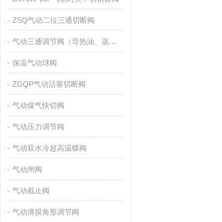
ZSQ气动二位三通切断阀
气动三通调节阀（导热油、蒸汽）
保温气动球阀
ZGQP气动活塞切断阀
气动煤气快切阀
气动压力调节阀
气动双水冷超高温蝶阀
气动闸阀
气动截止阀
气动薄膜角形调节阀