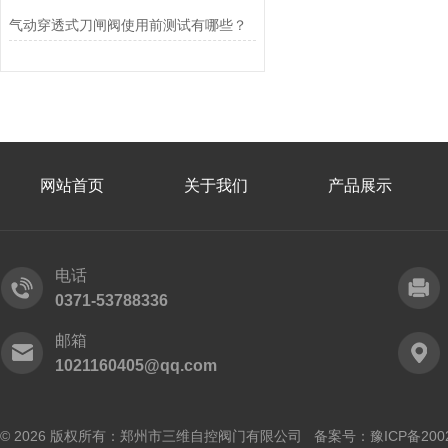
气动穿透式刀闸阀使用前测试有哪些？
网站首页
关于我们
产品展示
电话
0371-53788336
邮箱
1021160405@qq.com
© 2026 版权所有：郑州市三维自控阀门有限公司 备案号：
豫ICP备200