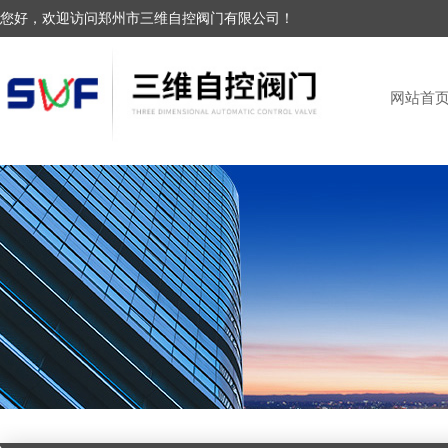
您好，欢迎访问郑州市三维自控阀门有限公司！
网站首