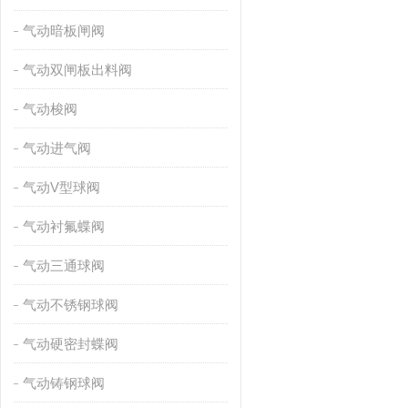
气动暗板闸阀
气动双闸板出料阀
气动梭阀
气动进气阀
气动V型球阀
气动衬氟蝶阀
气动三通球阀
气动不锈钢球阀
气动硬密封蝶阀
气动铸钢球阀