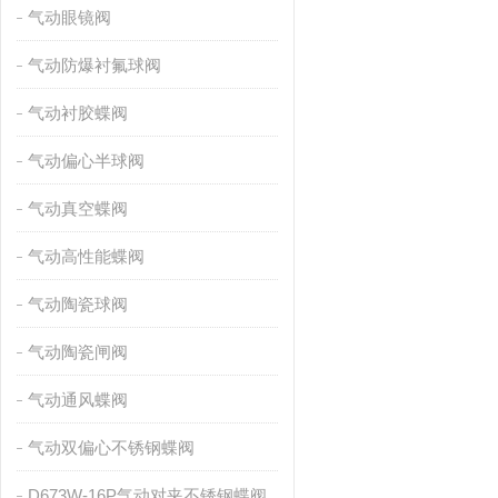
气动眼镜阀
气动防爆衬氟球阀
气动衬胶蝶阀
气动偏心半球阀
气动真空蝶阀
气动高性能蝶阀
气动陶瓷球阀
气动陶瓷闸阀
气动通风蝶阀
气动双偏心不锈钢蝶阀
D673W-16P气动对夹不锈钢蝶阀