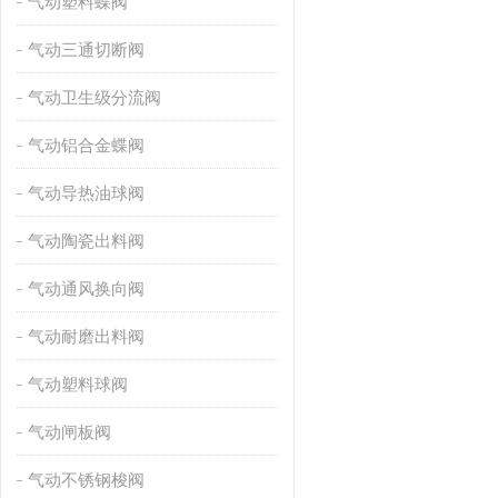
气动塑料蝶阀
气动三通切断阀
气动卫生级分流阀
气动铝合金蝶阀
气动导热油球阀
气动陶瓷出料阀
气动通风换向阀
气动耐磨出料阀
气动塑料球阀
气动闸板阀
气动不锈钢梭阀