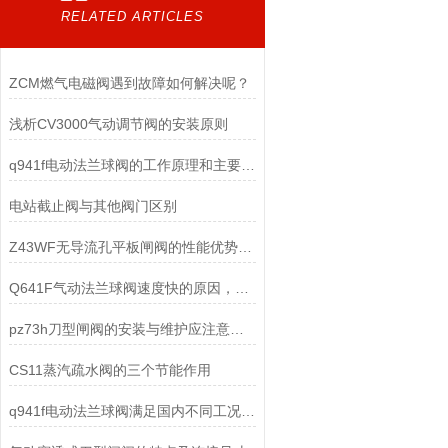
RELATED ARTICLES
ZCM燃气电磁阀遇到故障如何解决呢？
浅析CV3000气动调节阀的安装原则
q941f电动法兰球阀的工作原理和主要特点
电站截止阀与其他阀门区别
Z43WF无导流孔平板闸阀的性能优势：在苛刻环境中彰显价值
Q641F气动法兰球阀速度快的原因，您知道吗？
pz73h刀型闸阀的安装与维护应注意以下事项
CS11蒸汽疏水阀的三个节能作用
q941f电动法兰球阀满足国内不同工况的需求