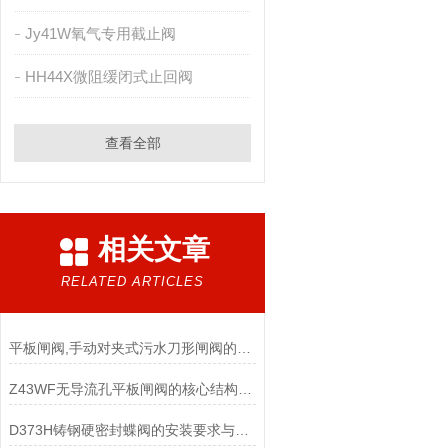
Jy41W氧气专用截止阀
HH44X微阻缓闭式止回阀
查看全部
相关文章
RELATED ARTICLES
平板闸阀,手动对夹式污水刀形闸阀的维护
Z43WF无导流孔平板闸阀的核心结构设计特点
D373H铸钢硬密封蝶阀的安装要求与维护保养