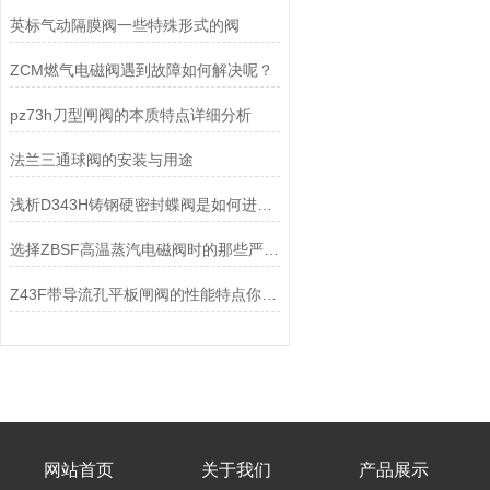
英标气动隔膜阀一些特殊形式的阀
ZCM燃气电磁阀遇到故障如何解决呢？
pz73h刀型闸阀的本质特点详细分析
法兰三通球阀的安装与用途
浅析D343H铸钢硬密封蝶阀是如何进行工作的
选择ZBSF高温蒸汽电磁阀时的那些严格要求
Z43F带导流孔平板闸阀的性能特点你知道多少？
网站首页
关于我们
产品展示