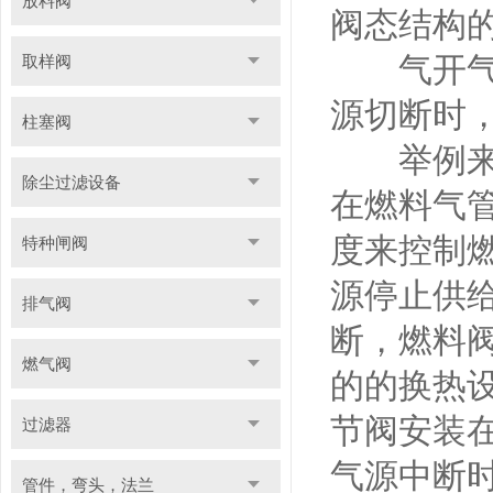
放料阀
阀态结构
气开气关
取样阀
源切断时
柱塞阀
举例来说
除尘过滤设备
在燃料气
度来控制
特种闸阀
源停止供
排气阀
断，燃料
燃气阀
的的换热
节阀安装
过滤器
气源中断
管件，弯头，法兰