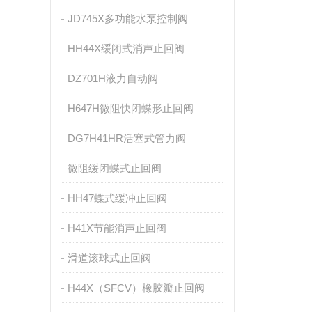
JD745X多功能水泵控制阀
HH44X缓闭式消声止回阀
DZ701H液力自动阀
H647H微阻快闭蝶形止回阀
DG7H41HR活塞式管力阀
微阻缓闭蝶式止回阀
HH47蝶式缓冲止回阀
H41X节能消声止回阀
滑道滚球式止回阀
H44X（SFCV）橡胶瓣止回阀