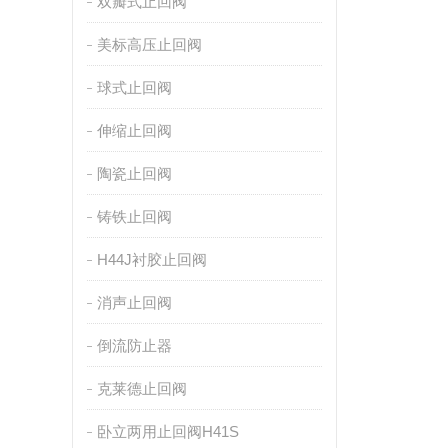
双瓣式止回阀
美标高压止回阀
球式止回阀
伸缩止回阀
陶瓷止回阀
铸铁止回阀
H44J衬胶止回阀
消声止回阀
倒流防止器
克莱德止回阀
卧立两用止回阀H41S