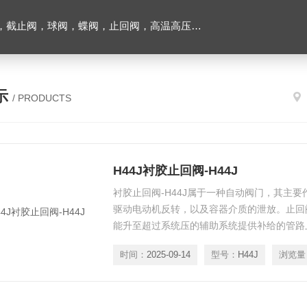
止回阀，高温高压电站阀门及油田铝厂专用阀门，各种电磁阀，液压气动元件
示
/ PRODUCTS
H44J衬胶止回阀-H44J
衬胶止回阀-H44J属于一种自动阀门，其主
驱动电动机反转，以及容器介质的泄放。止回
能升至超过系统压的辅助系统提供补给的管路
时间：
2025-09-14
型号：
H44J
浏览量