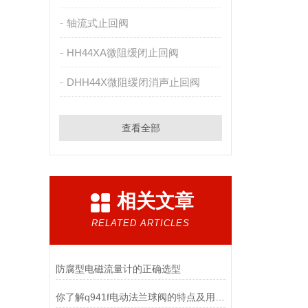
轴流式止回阀
HH44XA微阻缓闭止回阀
DHH44X微阻缓闭消声止回阀
查看全部
相关文章
RELATED ARTICLES
防腐型电磁流量计的正确选型
你了解q941f电动法兰球阀的特点及用途吗