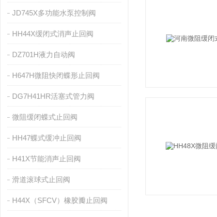
JD745X多功能水泵控制阀
HH44X缓闭式消声止回阀
DZ701H液力自动阀
H647H微阻快闭蝶形止回阀
DG7H41HR活塞式管力阀
微阻缓闭蝶式止回阀
HH47蝶式缓冲止回阀
H41X节能消声止回阀
滑道滚球式止回阀
H44X（SFCV）橡胶瓣止回阀