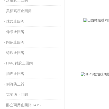
双瓣式止回阀
美标高压止回阀
球式止回阀
伸缩止回阀
陶瓷止回阀
铸铁止回阀
H44J衬胶止回阀
消声止回阀
倒流防止器
克莱德止回阀
卧立两用止回阀H41S