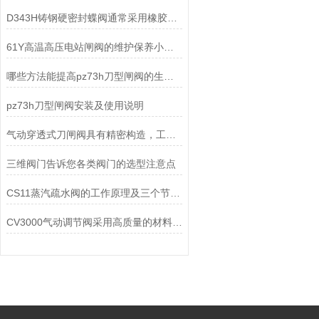
D343H铸钢硬密封蝶阀通常采用橡胶或聚四氟乙烯等材料制造
61Y高温高压电站闸阀的维护保养小建议分享
哪些方法能提高pz73h刀型闸阀的生产效率呢？
pz73h刀型闸阀安装及使用说明
气动穿透式刀闸阀具有精密构造，工艺性好，结构紧凑等特点
三维阀门告诉您各类阀门的选型注意点
CS11蒸汽疏水阀的工作原理及三个节能作用
CV3000气动调节阀采用高质量的材料和先进的制造工艺