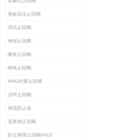
双瓣式止回阀
美标高压止回阀
球式止回阀
伸缩止回阀
陶瓷止回阀
铸铁止回阀
H44J衬胶止回阀
消声止回阀
倒流防止器
克莱德止回阀
卧立两用止回阀H41S