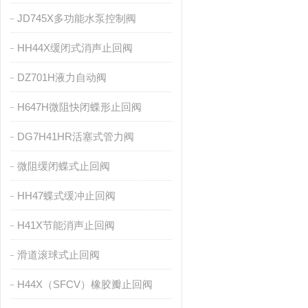
JD745X多功能水泵控制阀
HH44X缓闭式消声止回阀
DZ701H液力自动阀
H647H微阻快闭蝶形止回阀
DG7H41HR活塞式管力阀
微阻缓闭蝶式止回阀
HH47蝶式缓冲止回阀
H41X节能消声止回阀
滑道滚球式止回阀
H44X（SFCV）橡胶瓣止回阀