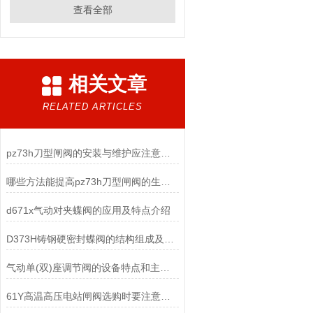
查看全部
相关文章
RELATED ARTICLES
pz73h刀型闸阀的安装与维护应注意以下事项
哪些方法能提高pz73h刀型闸阀的生产效率呢？
d671x气动对夹蝶阀的应用及特点介绍
D373H铸钢硬密封蝶阀的结构组成及安装使用方式
气动单(双)座调节阀的设备特点和主要零部件有哪些
61Y高温高压电站闸阀选购时要注意哪些事项？