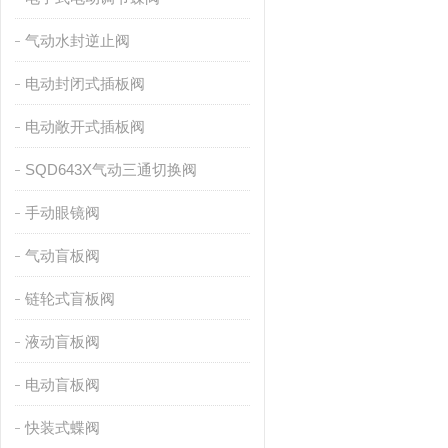
气动水封逆止阀
电动封闭式插板阀
电动敞开式插板阀
SQD643X气动三通切换阀
手动眼镜阀
气动盲板阀
链轮式盲板阀
液动盲板阀
电动盲板阀
快装式蝶阀