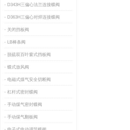
D343H三偏心法兰连接蝶阀
D363H三偏心对焊连接蝶阀
关闭挡板阀
LB棒条阀
脱硫双百叶窗式挡板阀
蝶式放风阀
电磁式煤气安全切断阀
杠杆式密封蝶阀
手动煤气密封蝶阀
手动煤气翻板阀
电子式电动调节蝶阀