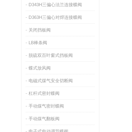
D343H三偏心法兰连接蝶阀
D363H三偏心对焊连接蝶阀
关闭挡板阀
LB棒条阀
脱硫双百叶窗式挡板阀
蝶式放风阀
电磁式煤气安全切断阀
杠杆式密封蝶阀
手动煤气密封蝶阀
手动煤气翻板阀
电子式电动调节蝶阀