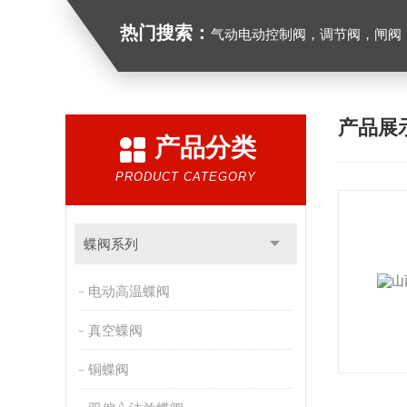
热门搜索：
气动电动控制阀，调节阀，闸阀，截止阀，球阀，蝶阀，
产品展
产品分类
PRODUCT CATEGORY
蝶阀系列
电动高温蝶阀
真空蝶阀
铜蝶阀