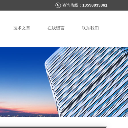
咨询热线：
13598833361
技术文章
在线留言
联系我们