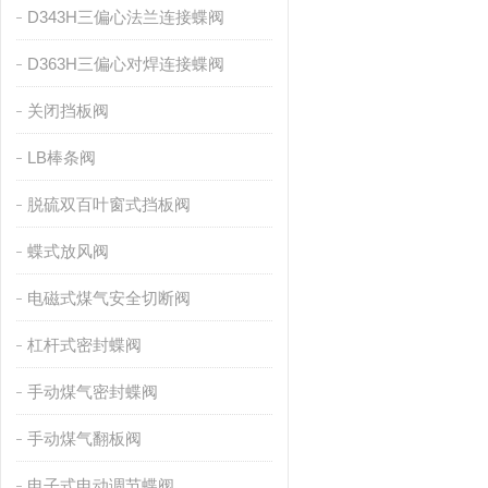
D343H三偏心法兰连接蝶阀
D363H三偏心对焊连接蝶阀
关闭挡板阀
LB棒条阀
脱硫双百叶窗式挡板阀
蝶式放风阀
电磁式煤气安全切断阀
杠杆式密封蝶阀
手动煤气密封蝶阀
手动煤气翻板阀
电子式电动调节蝶阀