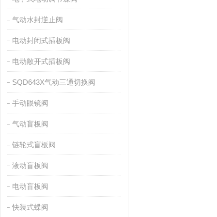
气动水封逆止阀
电动封闭式插板阀
电动敞开式插板阀
SQD643X气动三通切换阀
手动眼镜阀
气动盲板阀
链轮式盲板阀
液动盲板阀
电动盲板阀
快装式蝶阀