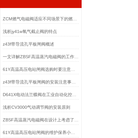
ZCM燃气电磁阀适应不同场景下的燃气使用需求
浅析jy41w氧气截止阀的特点
z43f带导流孔平板闸阀概述
一文详解ZBSF高温蒸汽电磁阀的工作原理和特点
61Y高温高压电站闸阀选购时要注意哪些事项？
z43f带导流孔平板闸阀的安装注意事项与维护要求
D641X电动法兰蝶阀在工业自动化控制领域起着重要作用
浅析CV3000气动调节阀的安装原则
ZBSF高温蒸汽电磁阀在设计上考虑了多重安全保护机制
61Y高温高压电站闸阀的维护保养小建议分享