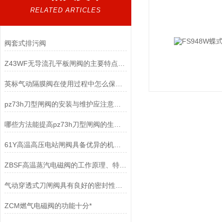
RELATED ARTICLES
阀套式排污阀
Z43WF无导流孔平板闸阀的主要特点及其应用
英标气动隔膜阀在使用过程中怎么保养可以提高寿命
pz73h刀型闸阀的安装与维护应注意以下事项
哪些方法能提高pz73h刀型闸阀的生产效率呢？
61Y高温高压电站闸阀具备优异的机械性能和耐蚀性
ZBSF高温蒸汽电磁阀的工作原理、特点和应用途径
气动穿透式刀闸阀具有良好的密封性能，能够防止介质泄漏或流失
ZCM燃气电磁阀的功能十分*