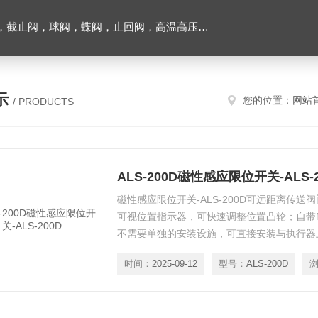
止回阀，高温高压电站阀门及油田铝厂专用阀门，各种电磁阀，液压气动元件
示
您的位置：
网站
/ PRODUCTS
ALS-200D磁性感应限位开关-ALS-2
磁性感应限位开关-ALS-200D可远距离传
可视位置指示器，可快速调整位置凸轮；自带N
不需要单独的安装设施，可直接安装与执行器
动阀门限位开关盒有防护型IP67和防爆型ExdIIB
时间：
2025-09-12
型号：
ALS-200D