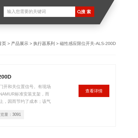
首页
>
产品展示
>
执行器系列
> 磁性感应限位开关-ALS-200D
00D
送阀门开和关位置信号。有现场
查看详情
AMUR标准安装支架，而
上，因而节约了成本；该气
T4/6及CT4/6可选。
浏览量：
3091