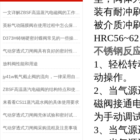
装有耐冲
一文详解ZBSF高温蒸汽电磁阀的工作原理和特点
被介质冲
英标气动隔膜阀在使用过程中怎么保养可以提高寿命
HRC56
D373H铸钢硬密封蝶阀常见的一些操作问题
不锈钢反
气动穿透式刀闸阀具有良好的密封性能，能够防止介质泄漏或流失
1、轻松
放料阀性能和用途
动操作。
jy41w氧气截止阀的流向，一律采用自上而下
2、当气
ZBSF高温蒸汽电磁阀的结构特点和使用注意事项
磁阀接通
来看看CS11蒸汽疏水阀的具体使用要求
为手动调
气动穿透式刀闸阀壳体试验和密封试验分析
3、当气
气动穿透式刀闸阀采购流程及注意事项