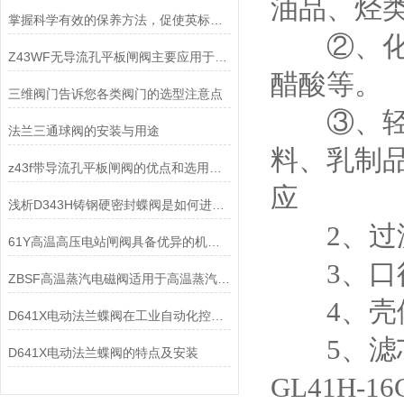
油品、烃
掌握科学有效的保养方法，促使英标气动隔膜阀的使用寿命得以延伸
②、化工
Z43WF无导流孔平板闸阀主要应用于哪些途径？
醋酸等。
三维阀门告诉您各类阀门的选型注意点
③、轻工
法兰三通球阀的安装与用途
料、乳制品、
z43f带导流孔平板闸阀的优点和选用原则
应
浅析D343H铸钢硬密封蝶阀是如何进行工作的
2、过滤精
61Y高温高压电站闸阀具备优异的机械性能和耐蚀性
3、口径规
ZBSF高温蒸汽电磁阀适用于高温蒸汽在管道系统中的控制
4、壳体
D641X电动法兰蝶阀在工业自动化控制领域起着重要作用
5、滤芯材
D641X电动法兰蝶阀的特点及安装
GL41H-1