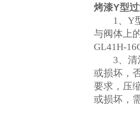
烤漆Y型过
1、Y型
与阀体上的
GL41H-1
3、清洗
或损坏，
要求，压
或损坏，需