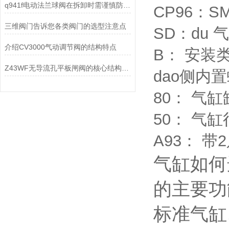
q941f电动法兰球阀在拆卸时需谨慎防止损坏密封圈而泄露
CP96：
三维阀门告诉您各类阀门的选型注意点
SD：du
介绍CV3000气动调节阀的结构特点
B： 安装
Z43WF无导流孔平板闸阀的核心结构设计特点
dao侧内
80： 气缸
50： 气缸
A93： 
气缸如何
的主要功
标准气缸