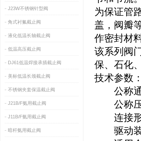
J23W不锈钢针型阀
为保证管
角式衬氟截止阀
盖，阀瓣
液化低温长轴截止阀
作密封材
该系列阀
低温高压截止阀
保、石化
DJ61低温焊接承插截止阀
技术参数
美标低温长颈截止阀
公称通径：D
不锈钢夹套保温截止阀
公称压力：PN
J21B/F氨用截止阀
连接形
J11B/F氨用截止阀
驱动装置
暗杆氨用截止阀