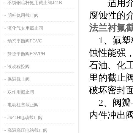
适用介质
不锈钢暗杆氨用截止阀J41B
腐蚀性的
明杆氨用截止阀
法兰衬氟
液化气专用截止阀
1、氟塑料
动态平衡阀FGVC
蚀性能强，
静态平衡阀FGVPH
石油、化
液动程控阀
里的截止
保温截止阀
破坏密封
双作用截止阀
2、阀瓣
电动柱塞截止阀
内件冲出
J941H电动截止阀
高温高压电站截止阀