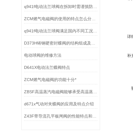
q941f电动法兰球阀在拆卸时需谨慎防止损坏密封圈而泄露
ZCM燃气电磁阀的使用的特点怎么分析概述
q941f电动法兰球阀满足国内不同工况的需求
详
D373H铸钢硬密封蝶阀的结构组成及安装使用方式
电动球阀的维修方法
补
D641X电动法兰蝶阀特点
ZCM燃气电磁阀的功能十分*
ZBSF高温蒸汽电磁阀能够承受高温蒸汽的冲击和腐蚀
d671x气动对夹蝶阀的应用及特点介绍
Z43F带导流孔平板闸阀的性能特点和具体应用场景