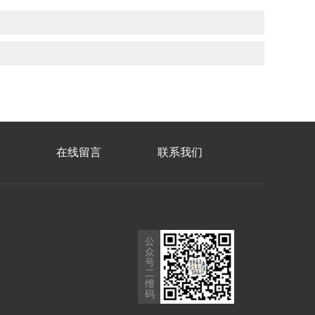
在线留言
联系我们
公
众
号
二
维
码