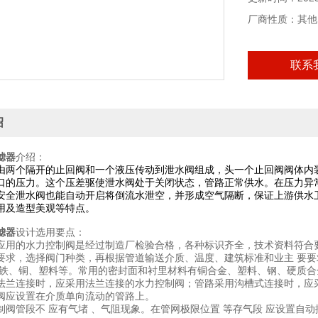
厂商性质：其他
联系
绍
滤器
介绍：
由两个隔开的止回阀和一个液压传动到泄水阀组成，头一个止回阀阀体内
口的压力。这个压差驱使泄水阀处于关闭状态，管路正常供水。在压力异
安全泄水阀也能自动开启将倒流水泄空，并形成空气隔断，保证上游供水
用及造型美观等特点。
滤器
设计选用要点：
应用的水力控制阀是经过制造厂检验合格，各种标识齐全，技术资料符合
要求，选择阀门种类，再根据管道输送介质、温度、建筑标准和业主 要要
铜铁、铜、塑料等。常用的密封面和衬里材料有铜合金、塑料、钢、硬质合
法兰连接时，应采用法兰连接的水力控制阀；管路采用沟槽式连接时，应
阀应设置在介质单向流动的管路上。
制阀管段不 应有气堵 、气阻现象。在管网极限位置 等存气段 应设置自动