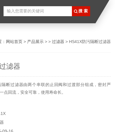
置：
网站首页
>
产品展示
> >
过滤器
> HS41X防污隔断过滤器
过滤器
污隔断过滤器由两个串联的止回阀和过渡部分组成，密封严
一点回流，安全可靠，使用寿命长。
1X
器
09-16