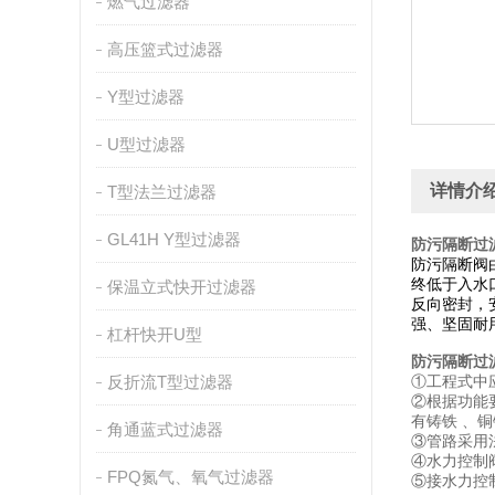
燃气过滤器
高压篮式过滤器
Y型过滤器
U型过滤器
详情介
T型法兰过滤器
GL41H Y型过滤器
防污隔断过
防污隔断阀
终低于入水
保温立式快开过滤器
反向密封，
强、坚固耐
杠杆快开U型
防污隔断过
反折流T型过滤器
①工程式中
②根据功能
有铸铁 、
角通蓝式过滤器
③管路采用
④水力控制
FPQ氮气、氧气过滤器
⑤接水力控