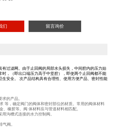
我们
留言询价
装有过滤网。由于止回阀的局部水头损失，中间腔内的压力始
常时，（即出口端压力高于中坚腔），即使两个止回阀都不能
卫生安全。 次产品结构具有合理性、使用方便产品、密封性能
要求的产品。
求 等，确定阀门的阀体和密封部位的材质。常用的阀体材料
金、橡胶等。阀 体材料应与管道材料相匹配。
采用沟槽式连接的水力控制阀。
排气阀。