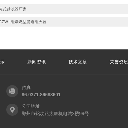
篮式过滤器厂家
GZW-I阻爆燃型管道阻火器
示
新闻资讯
技术文章
荣誉资质
传真
86-0371-86688601
公司地址
郑州市铭功路太康机电城2楼99号