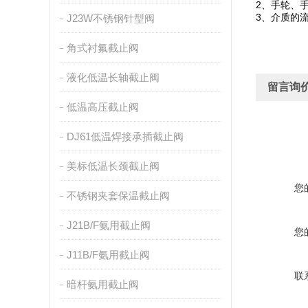
2、手轮、
3、介质的
J23W不锈钢针型阀
角式衬氟截止阀
液化低温长轴截止阀
留言询
低温高压截止阀
DJ61低温焊接承插截止阀
美标低温长颈截止阀
您
不锈钢夹套保温截止阀
J21B/F氨用截止阀
您
J11B/F氨用截止阀
联
暗杆氨用截止阀