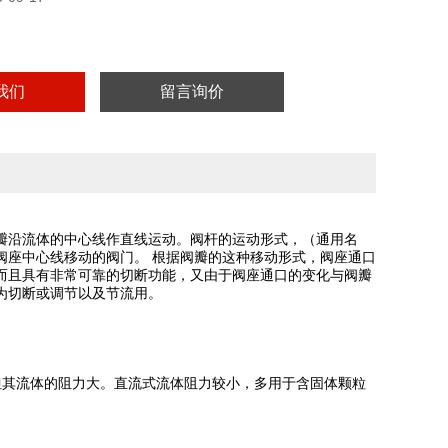
我们
留言询价
或锥面，阀瓣沿流体的中心线作直线运动。阀杆的运动形式，（通用名
阀座中心线移动的阀门。 根据阀瓣的这种移动形式，阀座通口
而且具有非常可靠的切断功能，又由于阀座通口的变化与阀瓣
为切断或调节以及节流用。
其流体的阻力大。直流式流体阻力较小，多用于含固体颗粒