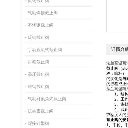
黄铜截止阀
气动焊接截止阀
不锈钢截止阀
碳钢截止阀
详情介
手动直流式截止阀
衬氟截止阀
法兰高温蒸
截止阀（st
称：暗杆）
高压截止阀
的变化是与
的行程成正
铸钢截止阀
法兰高温蒸
1、结构
气动衬氟角式截止阀
2、工作
3、密封性
4、截止阀
抗生素截止阀
或粘度大的
截止阀的安
焊接针型阀
1、手轮、