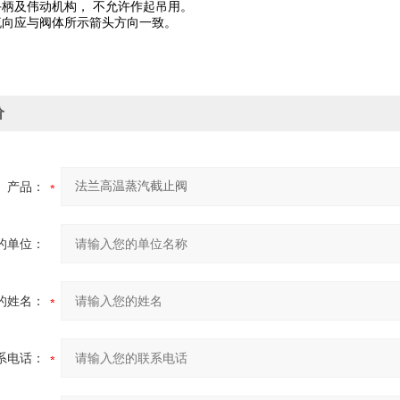
手柄及伟动机构， 不允许作起吊用。
流向应与阀体所示箭头方向一致。
价
产品：
的单位：
的姓名：
系电话：