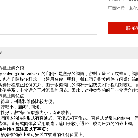
厂商性质：其他
联系
绍
汽截止阀
介绍：
op valve,globe valve）的启闭件是塞形的阀瓣，密封面呈平面
，也有升降旋转杆式，（通用名称：明杆）截止阀是指关闭件（阀瓣）沿
阀瓣行程成正比例关系。由于该类阀门的阀杆开启或关闭行程相对较短，
比例关系，非常适合于对流量的调节。因此，这种类型的阀门非常适合作
汽截止阀
优点：
简单，制造和维修比较方便。
行程小，启闭时间短。
好，密封面间磨擦力小，寿命较长。
阀体的结构形式有直通式、直流式和直角式。直通式是常见的结构，但
流体。直角式阀体多采用锻造，适用于较小通经、较高压力的的截止阀。
装与维护应注意以下事项：
手柄操作的截止阀可安装在管道的任何位置上。