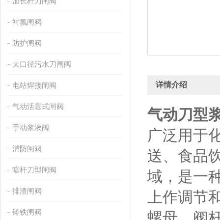
加长杆刀闸阀
衬氟闸阀
防护闸阀
大口径污水刀闸阀
详情介绍
电站焊接闸阀
气动活塞式闸阀
气动刀型
手动浆液阀
广泛用于
消防闸阀
送、食品
暗杆刀型闸阀
域，是一
排渣闸阀
上作调节
铸铁闸阀
螺母、阀