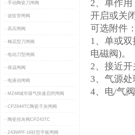
2、单作用
手动陶瓷刀闸阀
开启或关
波纹管闸阀
可选附件
高压闸阀
1、单或双
梅花型刀闸阀
电磁阀)。
电动刀型闸阀
2、接近开
保温闸阀
3、气源处
电液动闸阀
4、电/气
MZ48城市煤气快速启闭闸阀
CPZ644TC陶瓷干灰闸阀
陶瓷排灰阀CPZ43TC
Z43WPF-16轻型平板闸阀