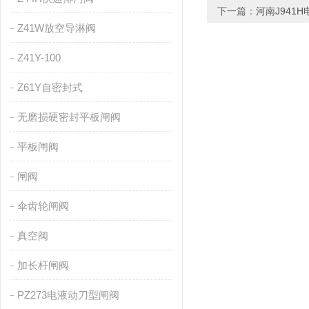
下一篇：
河南J941
Z41W放空导淋阀
Z41Y-100
Z61Y自密封式
无磨损硬密封平板闸阀
平板闸阀
闸阀
伞齿轮闸阀
真空阀
加长杆闸阀
PZ273电液动刀型闸阀