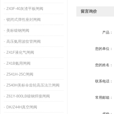
Z43F-40灰渣平板闸阀
留言询价
锁闭式弹性座封闸阀
美标锻钢闸阀
产品：
高压氨用波纹管闸阀
您的单位：
Z41F液化气闸阀
Z41B氨用闸阀
您的姓名：
Z541H-25C闸阀
联系电话：
Z540H美标伞齿轮高压法兰闸阀
Z61Y-800LB锻钢焊接闸阀
常用邮箱：
DK/Z44H真空闸阀
省份：