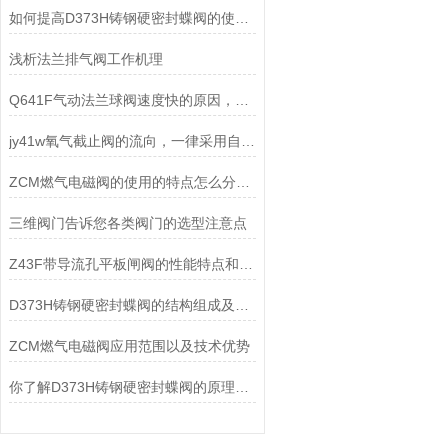
如何提高D373H铸钢硬密封蝶阀的使用寿命？
浅析法兰排气阀工作机理
Q641F气动法兰球阀速度快的原因，您知道吗？
jy41w氧气截止阀的流向，一律采用自上而下
ZCM燃气电磁阀的使用的特点怎么分析概述
三维阀门告诉您各类阀门的选型注意点
Z43F带导流孔平板闸阀的性能特点和具体应用场景
D373H铸钢硬密封蝶阀的结构组成及安装使用方式
ZCM燃气电磁阀应用范围以及技术优势
你了解D373H铸钢硬密封蝶阀的原理和保养方式吗