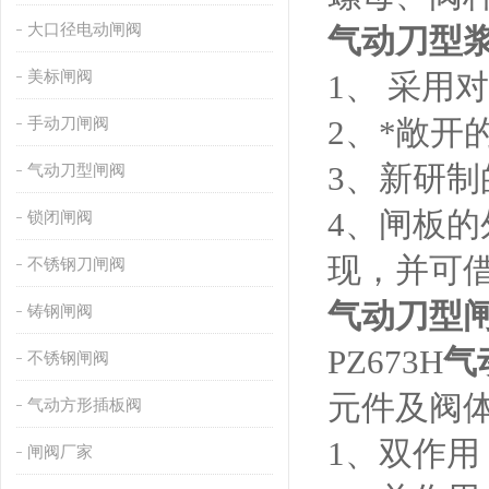
大口径电动闸阀
气动刀型
美标闸阀
1、 采用
手动刀闸阀
2、*敞开
3、新研
气动刀型闸阀
4、闸板
锁闭闸阀
现，并可
不锈钢刀闸阀
气动刀型
铸钢闸阀
PZ673H
气
不锈钢闸阀
元件及阀
气动方形插板阀
1、双作
闸阀厂家