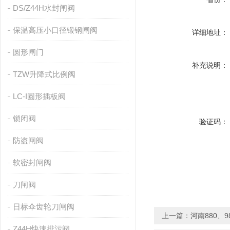
DS/Z44H水封闸阀
保温高压小口径锻钢闸阀
详细地址：
圆形闸门
补充说明：
TZW升降式比例阀
LC-I圆形插板阀
锁闭阀
验证码：
防盗闸阀
软密封闸阀
刀闸阀
日标伞齿轮刀闸阀
上一篇：
河南880、
Z44H快速排污阀