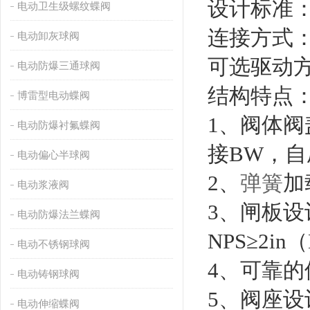
设计标准：国
电动卫生级螺纹蝶阀
连接方式：突
电动卸灰球阀
可选驱动方
电动防爆三通球阀
结构特点
博雷型电动蝶阀
1、阀体
电动防爆衬氟蝶阀
接BW，自
电动偏心半球阀
2、
弹簧
加
电动浆液阀
3、闸板设
电动防爆法兰蝶阀
NPS≥2i
电动不锈钢球阀
4、可靠
电动铸钢球阀
5、阀座
电动伸缩蝶阀