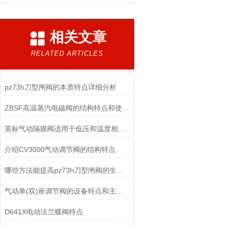
相关文章
RELATED ARTICLES
pz73h刀型闸阀的本质特点详细分析
ZBSF高温蒸汽电磁阀的结构特点和使用注意事项
英标气动隔膜阀适用于低压和温度相对不高的场合
介绍CV3000气动调节阀的结构特点
哪些方法能提高pz73h刀型闸阀的生产效率呢？
气动单(双)座调节阀的设备特点和主要零部件有哪些
D641X电动法兰蝶阀特点