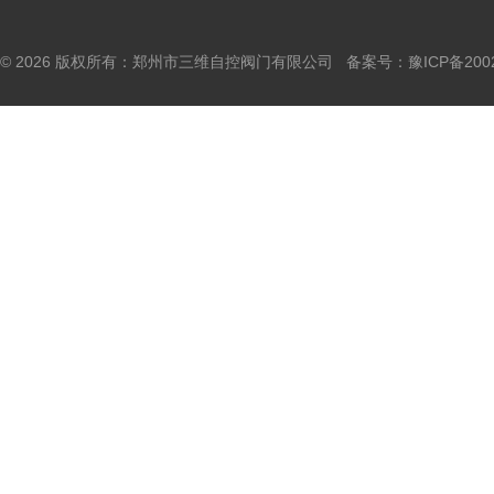
© 2026 版权所有：郑州市三维自控阀门有限公司 备案号：
豫ICP备200