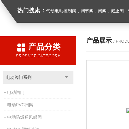
热门搜索：
气动电动控制阀，调节阀，闸阀，截止阀，球阀，蝶阀，止回阀，高温高压电
产品展示
/ PROD
产品分类
PRODUCT CATEGORY
电动阀门系列
电动闸门
电动PVC闸阀
电动防爆通风蝶阀