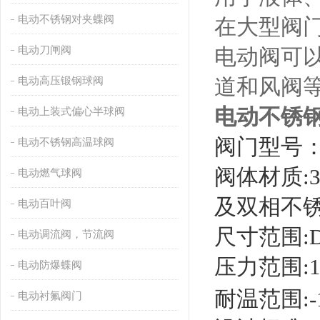
电动不锈钢对夹蝶阀
在大型阀
电动刀闸阀
电动阀可以
电动高压锻钢球阀
道和风阀
电动不锈
电动上装式偏心半球阀
阀门型号：Z4
电动不锈钢高温球阀
阀体材质:304
电动燃气球阀
及双相不
电动百叶阀
尺寸范围:DN1
电动调流阀，节流阀
压力范围:1.0
电动防爆蝶阀
耐温范围:-1
电动衬氟阀门