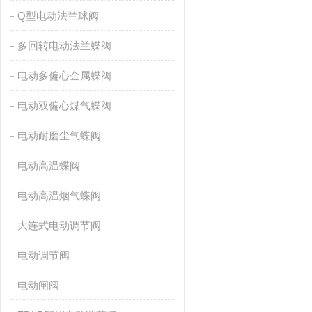
Q型电动法兰球阀
多回转电动法兰蝶阀
电动多偏心金属蝶阀
电动双偏心煤气蝶阀
电动耐磨尘气蝶阀
电动高温蝶阀
电动高温烟气蝶阀
大连式电动调节阀
电动调节阀
电动闸阀