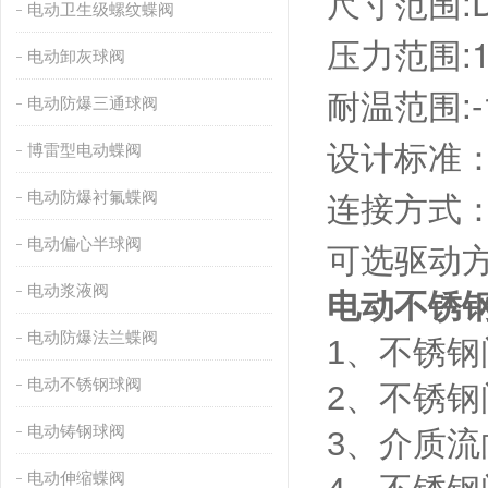
尺寸范围:DN1
电动卫生级螺纹蝶阀
压力范围:1.0
电动卸灰球阀
耐温范围:-
电动防爆三通球阀
设计标准：国
博雷型电动蝶阀
连接方式：突
电动防爆衬氟蝶阀
可选驱动方
电动偏心半球阀
电动浆液阀
电动不锈
电动防爆法兰蝶阀
1、不锈
电动不锈钢球阀
2、不锈
电动铸钢球阀
3、介质
电动伸缩蝶阀