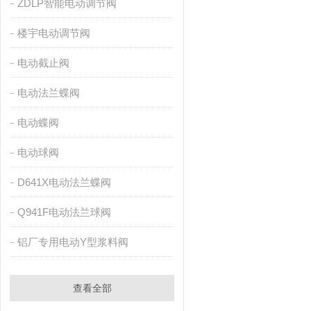
ZDLP智能电动调节阀
楼宇电动调节阀
电动截止阀
电动法兰蝶阀
电动蝶阀
电动球阀
D641X电动法兰蝶阀
Q941F电动法兰球阀
铝厂专用电动Y型浆料阀
查看全部