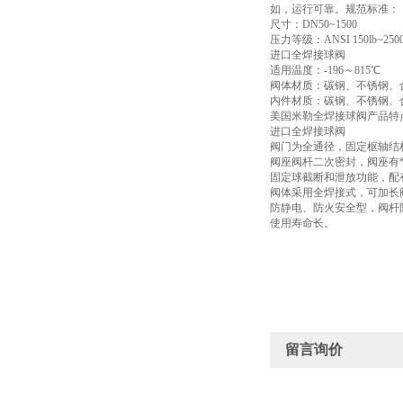
如，运行可靠。规范标准：
尺寸：DN50~1500
压力等级：ANSI 150lb~2500
进口全焊接球阀
适用温度：-196～815℃
阀体材质：碳钢、不锈钢、
内件材质：碳钢、不锈钢、
美国米勒全焊接球阀产品特点
进口全焊接球阀
阀门为全通径，固定枢轴结
阀座阀杆二次密封，阀座有*
固定球截断和泄放功能，配
阀体采用全焊接式，可加长
防静电、防火安全型，阀杆
使用寿命长。
留言询价