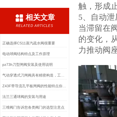
触，形成
5、自动
相关文章
当滞留在
RELATED ARTICLES
的变化，
正确选择CS11蒸汽疏水阀很重要
力推动阀
电动球阀结构特点及工作原理
pz73h刀型闸阀安装及使用说明
气动穿透式刀闸阀具有精密构造，工艺性好，结构紧凑等特点
Z43F带导流孔平板闸阀的性能特点你知道多少？
法兰三通球阀的安装与用途
三维阀门告诉您各类阀门的选型注意点