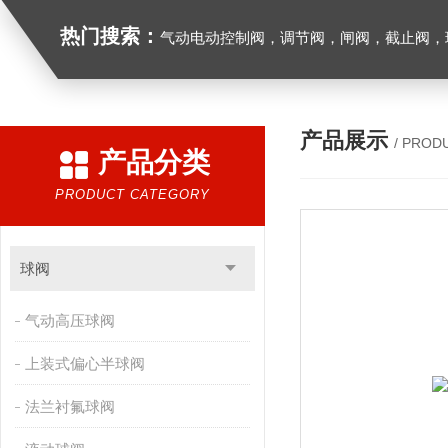
热门搜索：
气动电动控制阀，调节阀，闸阀，截止阀，球阀，蝶阀，止回阀，高温高压电
产品展示
/ PROD
产品分类
PRODUCT CATEGORY
球阀
气动高压球阀
上装式偏心半球阀
法兰衬氟球阀