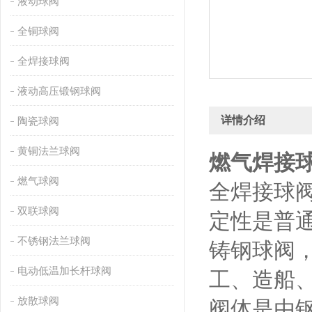
液动球阀
全铜球阀
全焊接球阀
液动高压锻钢球阀
详情介绍
陶瓷球阀
黄铜法兰球阀
燃气焊接
燃气球阀
全焊接球
双联球阀
定性是普
不锈钢法兰球阀
铸钢球阀
电动低温加长杆球阀
工、造船
放散球阀
阀体是由