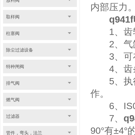
放料阀
内部压力
取样阀
q94
1、齿轮
柱塞阀
2、气缸
除尘过滤设备
3、可在
4、齿条
特种闸阀
5、执行
排气阀
作。
燃气阀
6、IS0
7、
q
过滤器
90°有±
管件，弯头，法兰