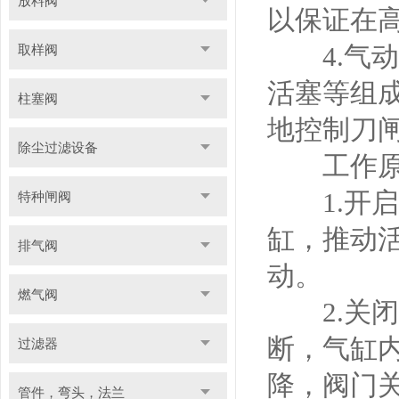
放料阀
以保证在
4.气动
取样阀
活塞等组
柱塞阀
地控制刀
除尘过滤设备
工作原
1.开启
特种闸阀
缸，推动
排气阀
动。
燃气阀
2.关闭
断，气缸
过滤器
降，阀门
管件，弯头，法兰