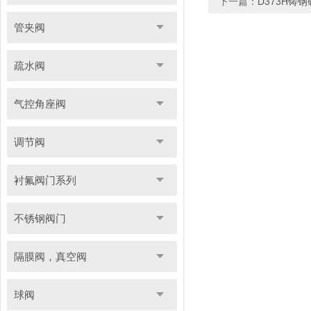
下一篇：
D373H铸
管夹阀
疏水阀
气控角座阀
调节阀
衬氟阀门系列
不锈钢阀门
隔膜阀，真空阀
球阀