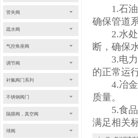
1.石油
管夹阀
确保管道
疏水阀
2.水处
断，确保
气控角座阀
3.电力
调节阀
的正常运
衬氟阀门系列
4.冶金
质量。
不锈钢阀门
5.食品
隔膜阀，真空阀
满足相关
球阀